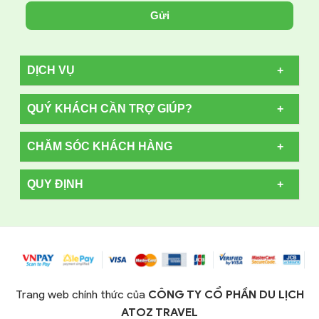
Gửi
DỊCH VỤ
QUÝ KHÁCH CẦN TRỢ GIÚP?
CHĂM SÓC KHÁCH HÀNG
QUY ĐỊNH
Trang web chính thức của
CÔNG TY CỔ PHẦN DU LỊCH
ATOZ TRAVEL