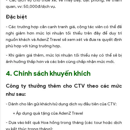
- Các dịch vụ cho thuê xe, vé máy bay, đặt phòng, vé tham
quan, vv: 50,000đ/dịch vụ.
Đặc biệt
- Các trường hợp cần cạnh tranh giá, cộng tác viên có thể đề
nghị giảm hơn mức lợi nhuận tối thiểu trên đây để duy trì
nguồn khách và AdenZ Travel sẽ xem xét và đưa ra quyết định
phù hợp với từng trường hợp.
- Khi giảm giá thêm, mức lợi nhuận tối thiểu này có thể sẽ bị
ảnh hưởng thấp hơn và các bên cùng chấp nhận mức mới.
4. Chính sách khuyến khích
Công ty thưởng thêm cho CTV theo các mức
như sau:
- Dành cho lần gửi khách/sử dụng dịch vụ đầu tiên của CTV:
+ Áp dụng quà tặng của AdenZ Travel
- Dựa vào kết quả Hoa hồng trong tháng (các tour hoặc dịch
vụ kết thúc trong tháng):