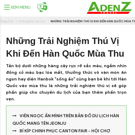
XEM MENU
Trang Chủ
Kinh nghiệm du lịch
NHỮNG TRẢI NGHIỆM THÚ VỊ KHI ĐẾN HÀN QUỐC MÙA T
Những Trải Nghiệm Thú Vị
Khi Đến Hàn Quốc Mùa Thu
Tản bộ dưới những hàng cây rực rỡ sắc màu, ngắm nhìn
đồng cỏ màu bạc lóa mắt, thưởng thức vô vàn món ăn
ngon hay diện Hanbok "sống ảo" cùng bạn bè khi tới Hàn
Quốc vào mùa thu là những trải nghiệm thú vị sẽ góp
phần giúp cho chuyến du lịch của bạn thêm phần trọn
vẹn.
VIÊN NGỌC ẨN MÌNH TRÊN BẢN ĐỒ DU LỊCH HÀN
QUỐC MANG TÊN JEONJU
BÍ KÍP CHINH PHỤC CANTON FAIR - HỘI CHỢ