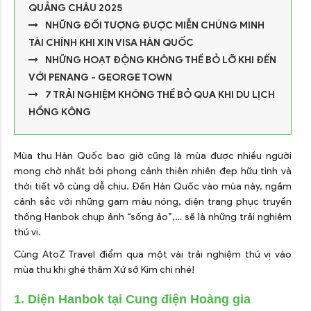
QUẢNG CHÂU 2025
NHỮNG ĐỐI TƯỢNG ĐƯỢC MIỄN CHỨNG MINH
TÀI CHÍNH KHI XIN VISA HÀN QUỐC
NHỮNG HOẠT ĐỘNG KHÔNG THỂ BỎ LỠ KHI ĐẾN
VỚI PENANG - GEORGE TOWN
7 TRẢI NGHIỆM KHÔNG THỂ BỎ QUA KHI DU LỊCH
HỒNG KÔNG
Mùa thu Hàn Quốc bao giờ cũng là mùa được nhiều người
mong chờ nhất bởi phong cảnh thiên nhiên đẹp hữu tình và
thời tiết vô cùng dễ chịu. Đến Hàn Quốc vào mùa này, ngắm
cảnh sắc với những gam màu nóng, diện trang phục truyền
thống Hanbok chụp ảnh “sống ảo”,… sẽ là những trải nghiệm
thú vị.
Cùng AtoZ Travel điểm qua một vài trải nghiệm thú vị vào
mùa thu khi ghé thăm Xứ sở Kim chi nhé!
1. Diện Hanbok tại Cung điện Hoàng gia