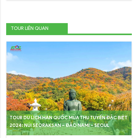
TOUR LIÊN QUAN
TOUR DU LỊCH HÀN QUỐC MÙA THU TUYẾN ĐẶC BIỆT
2024: NÚI SEORAKSAN – ĐẢO NAMI – SEOUL