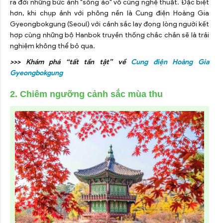
ra đời những bức ảnh "sống ảo" vô cùng nghệ thuật. Đặc biệt
hơn, khi chụp ảnh với phông nền là Cung điện Hoàng Gia
Gyeongbokgung (Seoul) với cảnh sắc lay đọng lòng người kết
hợp cùng những bộ Hanbok truyền thống chắc chắn sẽ là trải
nghiệm không thể bỏ qua.
>>> Khám phá “tất tần tật” về
Cung điện Hoàng Gia
Gyeongbokgung
2. Chiêm ngưỡng cảnh sắc mùa thu