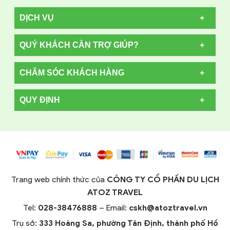
DỊCH VỤ
QUÝ KHÁCH CẦN TRỢ GIÚP?
CHĂM SÓC KHÁCH HÀNG
QUY ĐỊNH
Trang web chính thức của
CÔNG TY CỔ PHẦN DU LỊCH
ATOZ TRAVEL
Tel:
028-38476888
– Email:
cskh@atoztravel.vn
Trụ sở:
333 Hoàng Sa, phường Tân Định, thành phố Hồ