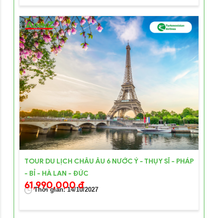
TOUR DU LỊCH CHÂU ÂU 6 NƯỚC Ý - THỤY SĨ - PHÁP
- BỈ - HÀ LAN - ĐỨC
61,990,000 đ
Thời gian: 14/10/2027