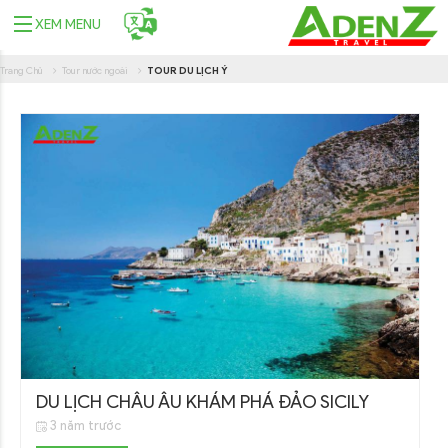
TOUR DU LỊCH Ý
XEM MENU
Trang Chủ
Tour nước ngoài
TOUR DU LỊCH Ý
DU LỊCH CHÂU ÂU KHÁM PHÁ ĐẢO SICILY
3 năm trước