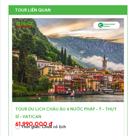
TOUR LIÊN QUAN
TOUR DU LỊCH CHÂU ÂU 4 NƯỚC PHÁP - Ý - THỤY
SĨ - VATICAN
61,990,000 đ
Thời gian: Chưa có lịch