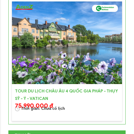
TOUR DU LỊCH CHÂU ÂU 4 QUỐC GIA PHÁP - THỤY
SỸ - Ý - VATICAN
75,990,000 đ
Thời gian: Chưa có lịch