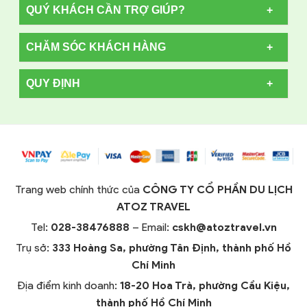
QUÝ KHÁCH CẦN TRỢ GIÚP?
CHĂM SÓC KHÁCH HÀNG
QUY ĐỊNH
Trang web chính thức của
CÔNG TY CỔ PHẦN DU LỊCH
ATOZ TRAVEL
Tel:
028-38476888
– Email:
cskh@atoztravel.vn
Trụ sở:
333 Hoàng Sa, phường Tân Định, thành phố Hồ
Chí Minh
Địa điểm kinh doanh:
18-20 Hoa Trà, phường Cầu Kiệu,
thành phố Hồ Chí Minh