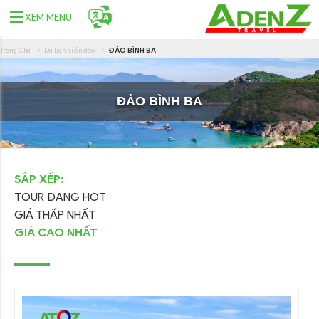
XEM MENU
Trang Chủ
Du lịch biển đảo
ĐẢO BÌNH BA
ĐẢO BÌNH BA
SẮP XẾP:
TOUR ĐANG HOT
GIÁ THẤP NHẤT
GIÁ CAO NHẤT