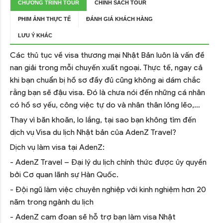
CHƯƠNG TRÌNH TOUR
CHÍNH SÁCH TOUR
PHIM ẢNH THỰC TẾ
ĐÁNH GIÁ KHÁCH HÀNG
LƯU Ý KHÁC
Các thủ tục về visa thương mại Nhật Bản luôn là vấn đề
nan giải trong mỗi chuyến xuất ngoại. Thực tế, ngay cả
khi bạn chuẩn bị hồ sơ đầy đủ cũng không ai dám chắc
rằng bạn sẽ đậu visa. Đó là chưa nói đến những cá nhân
có hồ sơ yếu, công việc tự do và nhân thân lỏng lẽo,…
Thay vì băn khoăn, lo lắng, tại sao bạn không tìm đến
dịch vụ Visa du lịch Nhật bản của AdenZ Travel?
Dịch vụ làm visa tại AdenZ:
- AdenZ Travel – Đại lý du lịch chính thức được ủy quyền
bởi Cơ quan lãnh sự Hàn Quốc.
- Đội ngũ làm việc chuyên nghiệp với kinh nghiệm hơn 20
năm trong ngành du lịch
- AdenZ cam đoan sẽ hỗ trợ bạn làm visa Nhật