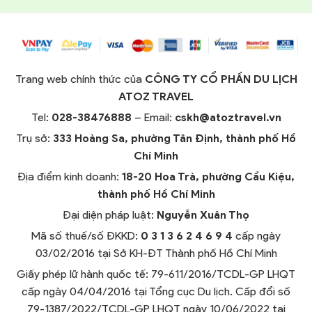
Trang web chính thức của
CÔNG TY CỔ PHẦN DU LỊCH
ATOZ TRAVEL
Tel:
028-38476888
– Email:
cskh@atoztravel.vn
Trụ sở:
333 Hoàng Sa, phường Tân Định, thành phố Hồ
Chí Minh
Địa điểm kinh doanh:
18-20 Hoa Trà, phường Cầu Kiệu,
thành phố Hồ Chí Minh
Đại diện pháp luật:
Nguyễn Xuân Thọ
Mã số thuế/số ĐKKD:
0 3 1 3 6 2 4 6 9 4
cấp ngày
03/02/2016 tại Sở KH-ĐT Thành phố Hồ Chí Minh
Giấy phép lữ hành quốc tế: 79-611/2016/TCDL-GP LHQT
cấp ngày 04/04/2016 tại Tổng cục Du lịch. Cấp đổi số
79-1387/2022/TCDL-GP LHQT ngày 10/06/2022 tại