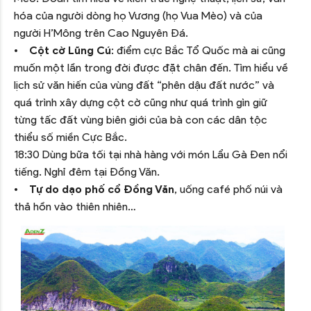
hóa của người dòng họ Vương (họ Vua Mèo) và của
người H’Mông trên Cao Nguyên Đá.
•
Cột cờ Lũng Cú
: điểm cực Bắc Tổ Quốc mà ai cũng
muốn một lần trong đời được đặt chân đến. Tìm hiểu về
lịch sử văn hiến của vùng đất “phên dậu đất nước” và
quá trình xây dựng cột cờ cũng như quá trình gìn giữ
từng tấc đất vùng biên giới của bà con các dân tộc
thiểu số miền Cực Bắc.
18:30 Dùng bữa tối tại nhà hàng với món Lẩu Gà Đen nổi
tiếng. Nghỉ đêm tại Đồng Văn.
•
Tự do dạo phố cổ Đồng Văn
, uống café phố núi và
thả hồn vào thiên nhiên…