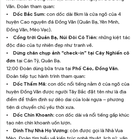
Văn. Đoàn tham quan:
•
Dốc Bắc Sum
: con dốc dài 8km là cửa ngõ của 4
huyện Cao nguyên đá Đồng Văn (Quản Bạ, Yên Minh,
Đồng Văn, Mèo Vạc).
•
Cổng trời Quản Bạ, Núi Đôi Cô Tiên
: những kiệt tác
độc đáo của tự nhiên đẹp như tranh vẽ.
•
Dừng chân chụp ảnh “check-in” tại Cây Nghiến cô
đơn
tại Cán Tỷ, Quản Bạ.
12:00 Đoàn dùng bữa trưa tại
Phố Cáo, Đồng Văn
.
Đoàn tiếp tục hành trình tham quan:
•
Dốc Thẩm Mã
: con dốc nổi tiếng nằm ở của ngõ của
huyện Đồng Văn được người Tây Bắc đặt tên như là địa
điểm để thẩm định sự dẻo dai của loài ngựa – phương
tiện di chuyển chủ yếu thời xưa.
•
Dốc Chín Khoanh
: con dốc dài và nổi tiếng gấp khúc
tạo nên chín khoanh uốn lượn.
•
Dinh Thự Nhà Họ Vương
: còn được gọi là Nhà Vua
Mèo. Đoàn tìm hiểu về kiến trúc nghệ thuật, lịch sử, văn