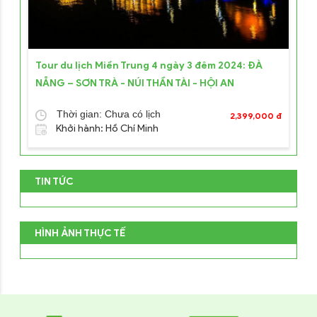
Tour du lịch Miền Trung 4 ngày 3 đêm 2024: ĐÀ
NẴNG – SƠN TRÀ - NÚI THẦN TÀI - HỘI AN
Thời gian: Chưa có lịch
2,399,000 đ
Khởi hành: Hồ Chí Minh
TIN TỨC
HÌNH ẢNH THỰC TẾ