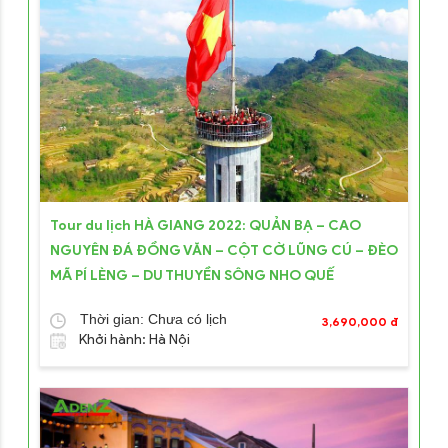
Tour du lịch HÀ GIANG 2022: QUẢN BẠ – CAO
NGUYÊN ĐÁ ĐỒNG VĂN – CỘT CỜ LŨNG CÚ – ĐÈO
MÃ PÍ LÈNG – DU THUYỀN SÔNG NHO QUẾ
Thời gian: Chưa có lịch
3,690,000 đ
Khởi hành: Hà Nội