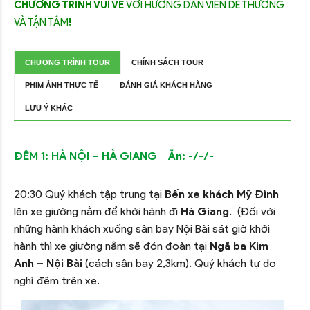
CHƯƠNG TRÌNH VUI VẺ
VỚI HƯỚNG DẪN VIÊN DỄ THƯƠNG
VÀ TẬN TÂM
!
CHƯƠNG TRÌNH TOUR
CHÍNH SÁCH TOUR
PHIM ẢNH THỰC TẾ
ĐÁNH GIÁ KHÁCH HÀNG
LƯU Ý KHÁC
ĐÊM 1: HÀ NỘI – HÀ GIANG Ăn: -/-/-
20:30 Quý khách tập trung tại
Bến xe khách Mỹ Đình
lên xe giường nằm để khởi hành đi
Hà Giang
. (Đối với
những hành khách xuống sân bay Nội Bài sát giờ khởi
hành thì xe giường nằm sẽ đón đoàn tại
Ngã ba Kim
Anh – Nội Bài
(cách sân bay 2,3km). Quý khách tự do
nghỉ đêm trên xe.