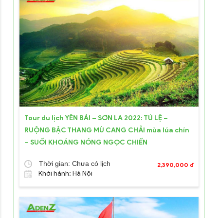
Tour du lịch YÊN BÁI – SƠN LA 2022: TÚ LỆ –
RUỘNG BẬC THANG MÙ CANG CHẢI mùa lúa chín
– SUỐI KHOÁNG NÓNG NGỌC CHIẾN
Thời gian: Chưa có lịch
2,390,000 đ
Khởi hành: Hà Nội