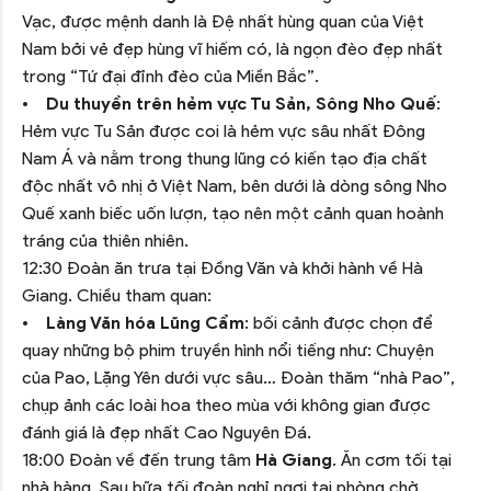
Vạc, được mệnh danh là Đệ nhất hùng quan của Việt
Nam bởi vẻ đẹp hùng vĩ hiếm có, là ngọn đèo đẹp nhất
trong “Tứ đại đỉnh đèo của Miền Bắc”.
•
Du thuyền trên hẻm vực Tu Sản, Sông Nho Quế
:
Hẻm vực Tu Sản được coi là hẻm vực sâu nhất Đông
Nam Á và nằm trong thung lũng có kiến tạo địa chất
độc nhất vô nhị ở Việt Nam, bên dưới là dòng sông Nho
Quế xanh biếc uốn lượn, tạo nên một cảnh quan hoành
tráng của thiên nhiên.
12:30 Đoàn ăn trưa tại Đồng Văn và khởi hành về Hà
Giang. Chiều tham quan:
•
Làng Văn hóa Lũng Cẩm
: bối cảnh được chọn để
quay những bộ phim truyền hình nổi tiếng như: Chuyện
của Pao, Lặng Yên dưới vực sâu… Đoàn thăm “nhà Pao”,
chụp ảnh các loài hoa theo mùa với không gian được
đánh giá là đẹp nhất Cao Nguyên Đá.
18:00 Đoàn về đến trung tâm
Hà Giang
. Ăn cơm tối tại
nhà hàng. Sau bữa tối đoàn nghỉ ngơi tại phòng chờ.