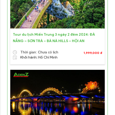
Tour du lịch Miền Trung 3 ngày 2 đêm 2024: ĐÀ
NẴNG – SƠN TRÀ – BÀ NÀ HILLS – HỘI AN
Thời gian: Chưa có lịch
1,999,000 đ
Khởi hành: Hồ Chí Minh