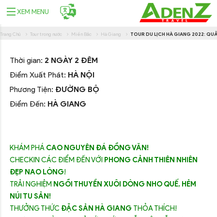
XEM MENU
Trang Chủ
Tour trong nước
Miền Bắc
Hà Giang
TOUR DU LỊCH HÀ GIANG 2022: QU
Thời gian:
2 NGÀY 2 ĐÊM
Điểm Xuất Phát:
HÀ NỘI
Phương Tiện:
ĐƯỜNG BỘ
Điểm Đến:
HÀ GIANG
KHÁM PHÁ
CAO NGUYÊN ĐÁ ĐỒNG VĂN!
CHECKIN CÁC ĐIỂM ĐẾN VỚI
PHONG CẢNH THIÊN NHIÊN
ĐẸP NAO LÒNG
!
TRẢI NGHIỆM
NGỒI THUYỀN XUÔI DÒNG NHO QUẾ, HẺM
NÚI TU SẢN!
THƯỞNG THỨC
ĐẶC SẢN HÀ GIANG
THỎA THÍCH!