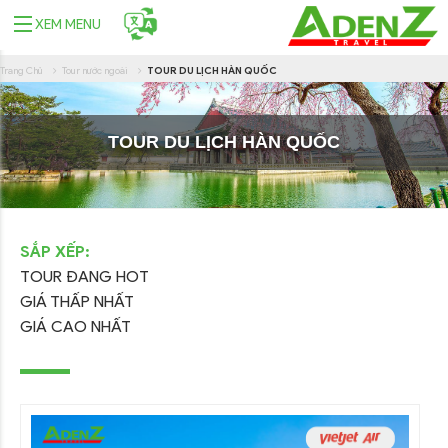
XEM MENU
Trang Chủ
Tour nước ngoài
TOUR DU LỊCH HÀN QUỐC
TOUR DU LỊCH HÀN QUỐC
SẮP XẾP:
TOUR ĐANG HOT
GIÁ THẤP NHẤT
GIÁ CAO NHẤT