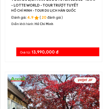
- LOTTE WORLD - TOUR TRƯỢT TUYẾT
HỒ CHÍ MINH - TOUR DU LỊCH HÀN QUỐC
4.9
20
Đánh giá:
(
đánh giá )
Điểm khởi hành:
Hồ Chí Minh
13,990,000 đ
Giá từ: