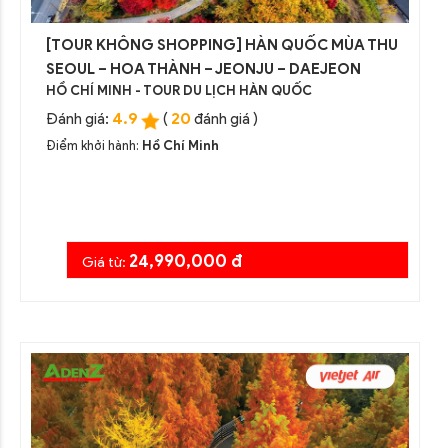
[TOUR KHÔNG SHOPPING] HÀN QUỐC MÙA THU
SEOUL – HOA THÀNH – JEONJU – DAEJEON
HỒ CHÍ MINH - TOUR DU LỊCH HÀN QUỐC
4.9
20
Đánh giá:
(
đánh giá )
Điểm khởi hành:
Hồ Chí Minh
24,990,000 đ
Giá từ: