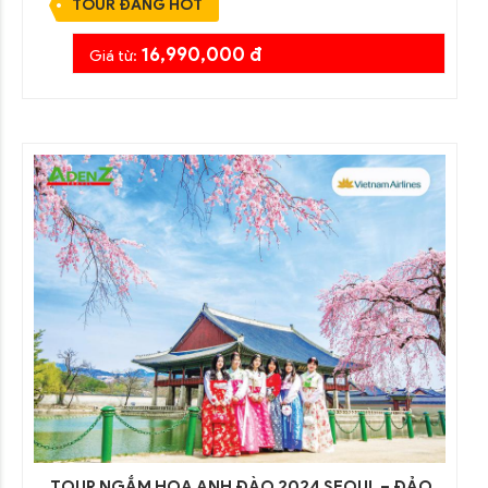
TOUR ĐANG HOT
16,990,000 đ
Giá từ:
TOUR NGẮM HOA ANH ĐÀO 2024 SEOUL – ĐẢO