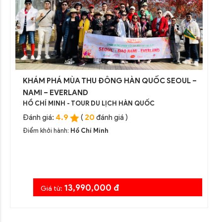
KHÁM PHÁ MÙA THU ĐÔNG HÀN QUỐC SEOUL –
NAMI – EVERLAND
HỒ CHÍ MINH - TOUR DU LỊCH HÀN QUỐC
4.9
20
Đánh giá:
(
đánh giá )
Điểm khởi hành:
Hồ Chí Minh
13,990,000 đ
Giá từ: