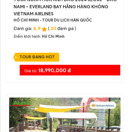
NAMI – EVERLAND BAY HÃNG HÀNG KHÔNG
VIETNAM AIRLINES
HỒ CHÍ MINH - TOUR DU LỊCH HÀN QUỐC
4.9
20
Đánh giá:
(
đánh giá )
Điểm khởi hành:
Hồ Chí Minh
TOUR ĐANG HOT
18,990,000 đ
Giá từ: