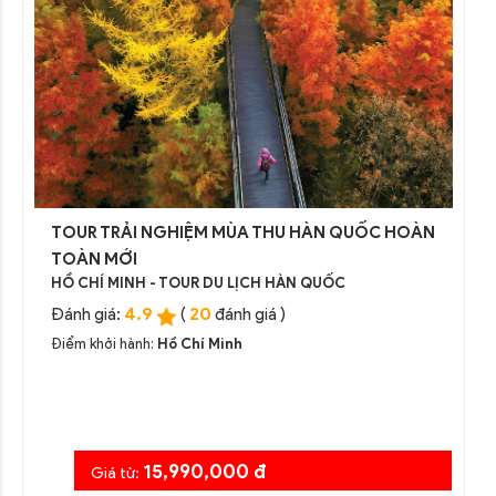
TOUR TRẢI NGHIỆM MÙA THU HÀN QUỐC HOÀN
TOÀN MỚI
HỒ CHÍ MINH - TOUR DU LỊCH HÀN QUỐC
4.9
20
Đánh giá:
(
đánh giá )
Điểm khởi hành:
Hồ Chí Minh
15,990,000 đ
Giá từ: