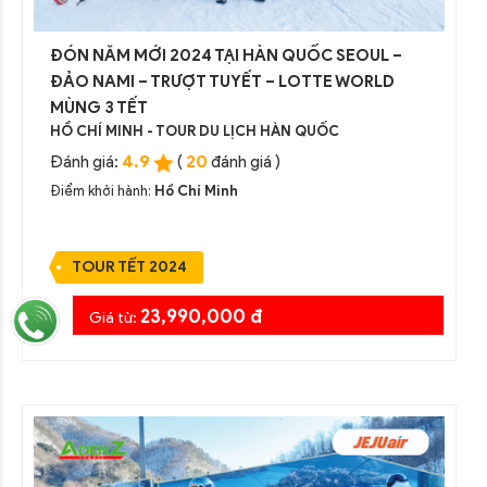
ĐÓN NĂM MỚI 2024 TẠI HÀN QUỐC SEOUL –
ĐẢO NAMI – TRƯỢT TUYẾT – LOTTE WORLD
MÙNG 3 TẾT
HỒ CHÍ MINH - TOUR DU LỊCH HÀN QUỐC
4.9
20
Đánh giá:
(
đánh giá )
Điểm khởi hành:
Hồ Chí Minh
TOUR TẾT 2024
23,990,000 đ
Giá từ: