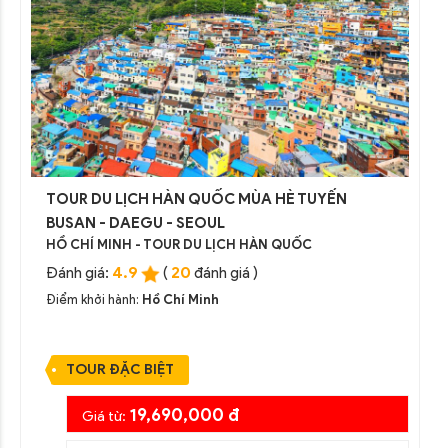
TOUR DU LỊCH HÀN QUỐC MÙA HÈ TUYẾN
BUSAN - DAEGU - SEOUL
HỒ CHÍ MINH - TOUR DU LỊCH HÀN QUỐC
4.9
20
Đánh giá:
(
đánh giá )
Điểm khởi hành:
Hồ Chí Minh
TOUR ĐẶC BIỆT
19,690,000 đ
Giá từ: