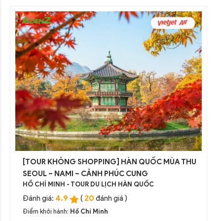
[TOUR KHÔNG SHOPPING] HÀN QUỐC MÙA THU
SEOUL – NAMI – CẢNH PHÚC CUNG
HỒ CHÍ MINH - TOUR DU LỊCH HÀN QUỐC
4.9
20
Đánh giá:
(
đánh giá )
Điểm khởi hành:
Hồ Chí Minh