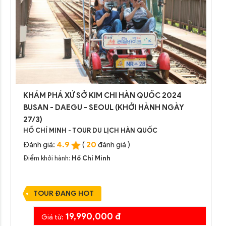
KHÁM PHÁ XỨ SỞ KIM CHI HÀN QUỐC 2024
BUSAN - DAEGU - SEOUL (KHỞI HÀNH NGÀY
27/3)
HỒ CHÍ MINH - TOUR DU LỊCH HÀN QUỐC
4.9
20
Đánh giá:
(
đánh giá )
Điểm khởi hành:
Hồ Chí Minh
TOUR ĐANG HOT
19,990,000 đ
Giá từ: