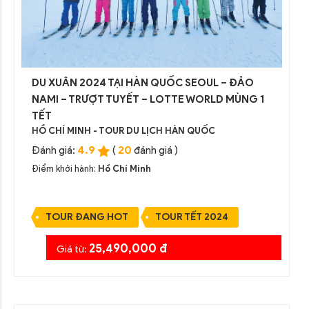
DU XUÂN 2024 TẠI HÀN QUỐC SEOUL – ĐẢO
NAMI – TRƯỢT TUYẾT – LOTTE WORLD MÙNG 1
TẾT
HỒ CHÍ MINH - TOUR DU LỊCH HÀN QUỐC
4.9
20
Đánh giá:
(
đánh giá )
Điểm khởi hành:
Hồ Chí Minh
TOUR ĐANG HOT
TOUR TẾT 2024
25,490,000 đ
Giá từ: