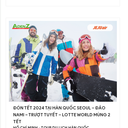
ĐÓN TẾT 2024 TẠI HÀN QUỐC SEOUL – ĐẢO
NAMI – TRƯỢT TUYẾT – LOTTE WORLD MÙNG 2
TẾT
HỒ CHÍ MINH - TOUR DU LỊCH HÀN QUỐC