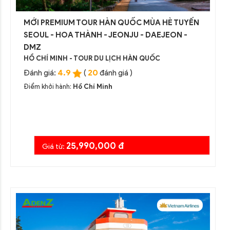
MỚI PREMIUM TOUR HÀN QUỐC MÙA HÈ TUYẾN
SEOUL - HOA THÀNH - JEONJU - DAEJEON -
DMZ
HỒ CHÍ MINH - TOUR DU LỊCH HÀN QUỐC
4.9
20
Đánh giá:
(
đánh giá )
Điểm khởi hành:
Hồ Chí Minh
25,990,000 đ
Giá từ: