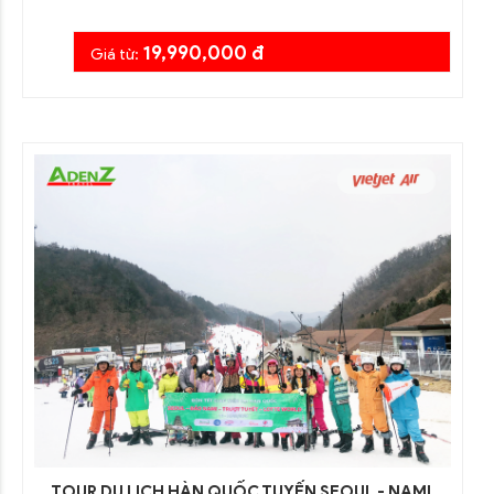
19,990,000 đ
Giá từ:
TOUR DU LỊCH HÀN QUỐC TUYẾN SEOUL - NAMI