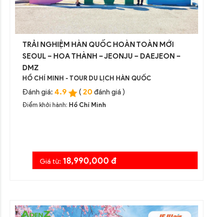
TRẢI NGHIỆM HÀN QUỐC HOÀN TOÀN MỚI
SEOUL – HOA THÀNH – JEONJU – DAEJEON –
DMZ
HỒ CHÍ MINH - TOUR DU LỊCH HÀN QUỐC
4.9
20
Đánh giá:
(
đánh giá )
Điểm khởi hành:
Hồ Chí Minh
18,990,000 đ
Giá từ: