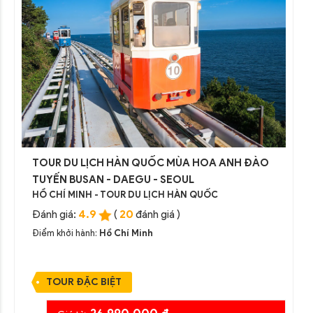
TOUR DU LỊCH HÀN QUỐC MÙA HOA ANH ĐÀO
TUYẾN BUSAN - DAEGU - SEOUL
HỒ CHÍ MINH - TOUR DU LỊCH HÀN QUỐC
4.9
20
Đánh giá:
(
đánh giá )
Điểm khởi hành:
Hồ Chí Minh
TOUR ĐẶC BIỆT