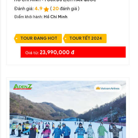
4.9
20
Đánh giá:
(
đánh giá )
Điểm khởi hành:
Hồ Chí Minh
TOUR ĐANG HOT
TOUR TẾT 2024
23,990,000 đ
Giá từ: