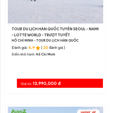
TOUR DU LỊCH HÀN QUỐC TUYÉN SEOUL - NAMI
- LOTTE WORLD - TRƯỢT TUYẾT
HỒ CHÍ MINH - TOUR DU LỊCH HÀN QUỐC
4.9
20
Đánh giá:
(
đánh giá )
Điểm khởi hành:
Hồ Chí Minh
13,990,000 đ
Giá từ: