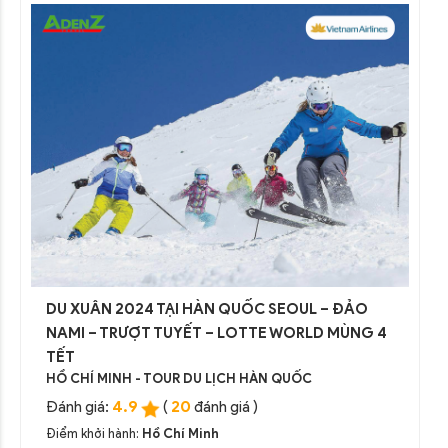
DU XUÂN 2024 TẠI HÀN QUỐC SEOUL – ĐẢO
NAMI – TRƯỢT TUYẾT – LOTTE WORLD MÙNG 4
TẾT
HỒ CHÍ MINH - TOUR DU LỊCH HÀN QUỐC
4.9
20
Đánh giá:
(
đánh giá )
Điểm khởi hành:
Hồ Chí Minh