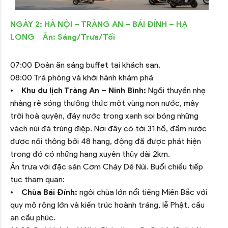
NGÀY 2: HÀ NỘI – TRÀNG AN – BÁI ĐÍNH – HẠ
LONG Ăn: Sáng/Trưa/Tối
07:00 Đoàn ăn sáng buffet tại khách sạn.
08:00 Trả phòng và khởi hành khám phá
•
Khu du lịch Tràng An – Ninh Bình:
Ngồi thuyền nhẹ
nhàng rẽ sóng thưởng thức một vùng non nước, mây
trời hoà quyện, đáy nước trong xanh soi bóng những
vách núi đá trùng điệp. Nơi đây có tới 31 hồ, đầm nước
được nối thông bởi 48 hang, động đã được phát hiện
trong đó có những hang xuyên thủy dài 2km.
Ăn trưa với đặc sản Cơm Cháy Dê Núi. Buổi chiều tiếp
tục tham quan:
•
Chùa Bái Đính:
ngôi chùa lớn nổi tiếng Miền Bắc với
quy mô rộng lớn và kiến trúc hoành tráng, lễ Phật, cầu
an cầu phúc.