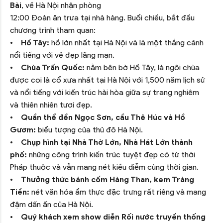
Bài
, về Hà Nội nhận phòng
12:00 Đoàn ăn trưa tại nhà hàng. Buổi chiều, bắt đầu
chương trình tham quan:
•
Hồ Tây:
hồ lớn nhất tại Hà Nội và là một thắng cảnh
nổi tiếng với vẻ đẹp lãng mạn.
•
Chùa Trấn Quốc:
nằm bên bờ Hồ Tây, là ngôi chùa
được coi là cổ xưa nhất tại Hà Nội với 1,500 năm lịch sử
và nổi tiếng với kiến trúc hài hòa giữa sự trang nghiêm
và thiên nhiên tươi đẹp.
•
Quần thể đền Ngọc Sơn, cầu Thê Húc và Hồ
Gươm:
biểu tượng của thủ đô Hà Nội.
•
Chụp hình tại Nhà Thờ Lớn, Nhà Hát Lớn thành
phố:
những công trình kiến trúc tuyệt đẹp có từ thời
Pháp thuộc và vẫn mang nét kiều diễm cùng thời gian.
•
Thưởng thức bánh cốm Hàng Than, kem Tràng
Tiền:
nét văn hóa ẩm thực đặc trưng rất riêng và mang
đậm dấn ấn của Hà Nội.
•
Quý khách xem show diễn Rối nước truyền thống