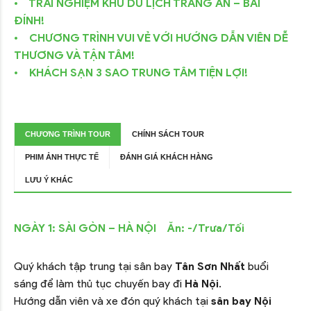
• TRẢI NGHIỆM KHU DU LỊCH TRÀNG AN – BÁI
ĐÍNH!
• CHƯƠNG TRÌNH VUI VẺ VỚI HƯỚNG DẪN VIÊN DỄ
THƯƠNG VÀ TẬN TÂM!
• KHÁCH SẠN 3 SAO TRUNG TÂM TIỆN LỢI!
CHƯƠNG TRÌNH TOUR
CHÍNH SÁCH TOUR
PHIM ẢNH THỰC TẾ
ĐÁNH GIÁ KHÁCH HÀNG
LƯU Ý KHÁC
NGÀY 1: SÀI GÒN – HÀ NỘI Ăn: -/Trưa/Tối
Quý khách tập trung tại sân bay
Tân Sơn Nhất
buổi
sáng để làm thủ tục chuyến bay đi
Hà Nội
.
Hướng dẫn viên và xe đón quý khách tại
sân bay Nội