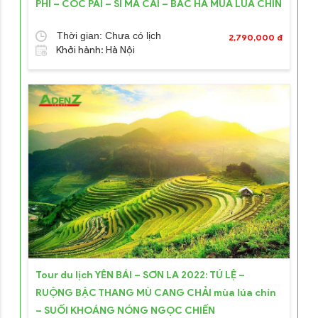
PHÌ – CỐC PÀI – SI MA CAI – BẮC HÀ MÙA LÚA CHÍN
Thời gian: Chưa có lịch
2,790,000 đ
Khởi hành: Hà Nội
Tour du lịch YÊN BÁI – SƠN LA 2022: TÚ LỆ –
RUỘNG BẬC THANG MÙ CANG CHẢI mùa lúa chín
– SUỐI KHOÁNG NÓNG NGỌC CHIẾN