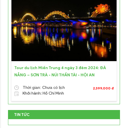
Tour du lịch Miền Trung 4 ngày 3 đêm 2024: ĐÀ
NẴNG – SƠN TRÀ - NÚI THẦN TÀI - HỘI AN
Thời gian: Chưa có lịch
2,399,000 đ
Khởi hành: Hồ Chí Minh
TIN TỨC