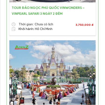
TOUR ĐẢO NGỌC PHÚ QUỐC VINWONDERS –
VINPEARL SAFARI 3 NGÀY 2 ĐÊM
Thời gian: Chưa có lịch
3,750,000 đ
Khởi hành: Hồ Chí Minh