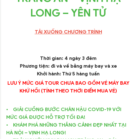
LONG – YÊN TỬ
TẢI XUỐNG CHƯƠNG TRÌNH
Thời gian: 4 ngày 3 đêm
Phương tiện: đi và về bằng máy bay và xe
Khởi hành: Thứ 5 hàng tuần
LƯU Ý MỨC GIÁ TOUR CHƯA BAO GỒM VÉ MÁY BAY
KHỨ HỒI (TÍNH THEO THỜI ĐIỂM MUA VÉ)
• GIẢI CUỒNG BƯỚC CHÂN HẬU COVID-19 VỚI
MỨC GIÁ ĐƯỢC HỖ TRỢ TỐI ĐA!
• KHÁM PHÁ NHỮNG THẮNG CẢNH ĐẸP NHẤT TẠI
HÀ NỘI – VỊNH HẠ LONG!