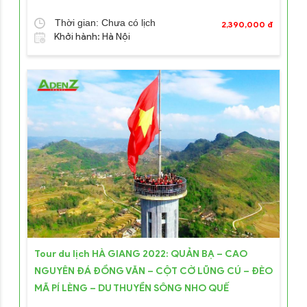
Thời gian: Chưa có lịch
2,390,000 đ
Khởi hành: Hà Nội
Tour du lịch HÀ GIANG 2022: QUẢN BẠ – CAO
NGUYÊN ĐÁ ĐỒNG VĂN – CỘT CỜ LŨNG CÚ – ĐÈO
MÃ PÍ LÈNG – DU THUYỀN SÔNG NHO QUẾ