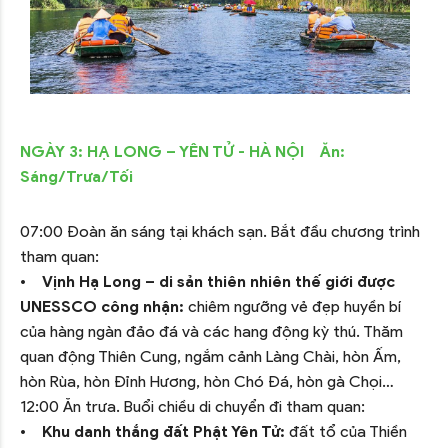
NGÀY 3: HẠ LONG – YÊN TỬ - HÀ NỘI Ăn:
Sáng/Trưa/Tối
07:00 Đoàn ăn sáng tại khách sạn. Bắt đầu chương trình
tham quan:
•
Vịnh Hạ Long – di sản thiên nhiên thế giới được
UNESSCO công nhận:
chiêm ngưỡng vẻ đẹp huyền bí
của hàng ngàn đảo đá và các hang động kỳ thú. Thăm
quan động Thiên Cung, ngắm cảnh Làng Chài, hòn Ấm,
hòn Rùa, hòn Đỉnh Hương, hòn Chó Đá, hòn gà Chọi…
12:00 Ăn trưa. Buổi chiều di chuyển đi tham quan:
•
Khu danh thắng đất Phật Yên Tử:
đất tổ của Thiền