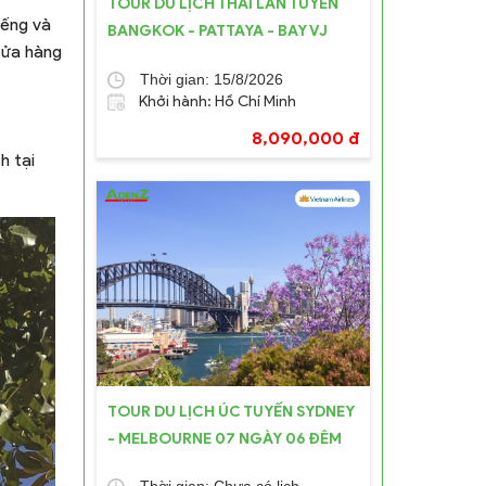
TOUR DU LỊCH THÁI LAN TUYẾN
iếng và
BANGKOK - PATTAYA - BAY VJ
cửa hàng
Thời gian: 15/8/2026
Khởi hành: Hồ Chí Minh
8,090,000 đ
h tại
TOUR DU LỊCH ÚC TUYẾN SYDNEY
- MELBOURNE 07 NGÀY 06 ĐÊM
Thời gian: Chưa có lịch