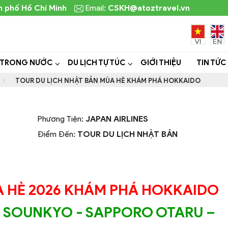
h phố Hồ Chí Minh
Email:
CSKH@atoztravel.vn
 TRONG NƯỚC
DU LỊCH TỰ TÚC
GIỚI THIỆU
TIN TỨC
TOUR DU LỊCH NHẬT BẢN MÙA HÈ KHÁM PHÁ HOKKAIDO
Phương Tiện:
JAPAN AIRLINES
Điểm Đến:
TOUR DU LỊCH NHẬT BẢN
 HÈ 2026 KHÁM PHÁ HOKKAIDO
- SOUNKYO - SAPPORO OTARU –