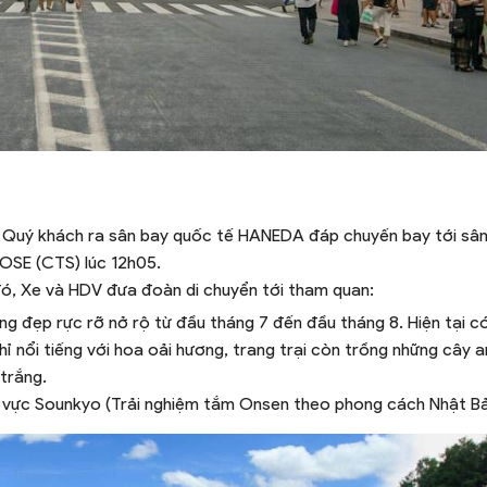
 Quý khách ra sân bay quốc tế HANEDA đáp chuyến bay tới sâ
TOSE (CTS) lúc 12h05.
đó, Xe và HDV đưa đoàn di chuyển tới tham quan:
g đẹp rực rỡ nở rộ từ đầu tháng 7 đến đầu tháng 8. Hiện tại c
hỉ nổi tiếng với hoa oải hương, trang trại còn trồng những cây a
trắng.
hu vực Sounkyo (Trải nghiệm tắm Onsen theo phong cách Nhật Bả