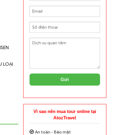
NSEN
U LOẠI
Gửi
Vì sao nên mua tour online tại
AtozTravel
An toàn - Bảo mật