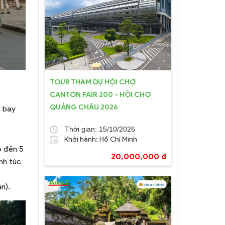
TOUR THAM DỰ HỘI CHỢ
CANTON FAIR 200 - HỘI CHỢ
QUẢNG CHÂU 2026
n bay
Thời gian: 15/10/2026
Khởi hành: Hồ Chí Minh
ó đến 5
20,000,000 đ
nh túc
n).