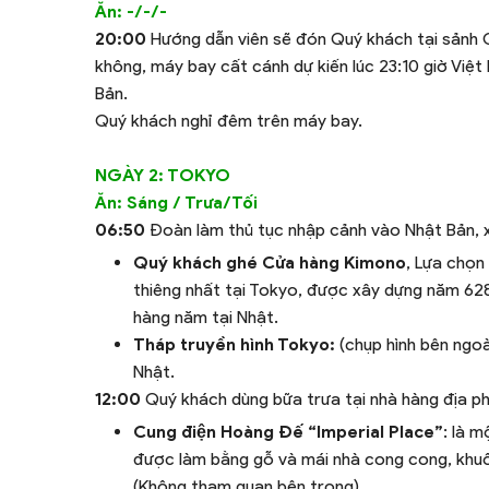
Ăn: -/-/-
20:00
Hướng dẫn viên sẽ đón Quý khách tại sảnh Q
không, máy bay cất cánh dự kiến lúc 23:10 giờ Vi
Bản.
Quý khách nghỉ đêm trên máy bay.
NGÀY 2: TOKYO
Ăn: Sáng / Trưa/Tối
06:50
Đoàn làm thủ tục nhập cảnh vào Nhật Bản, 
Quý khách ghé Cửa hàng Kimono
, Lựa chọn
thiêng nhất tại Tokyo, được xây dựng năm 628
hàng năm tại Nhật.
Tháp truyền hình Tokyo:
(chụp hình bên ngoài
Nhật.
12:00
Quý khách dùng bữa trưa tại nhà hàng địa p
Cung điện Hoàng Đế “Imperial Place”
: là 
được làm bằng gỗ và mái nhà cong cong, khuô
(Không tham quan bên trong).