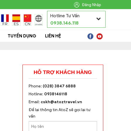
Đăng Nhập
Hotline Tư Vấn
0938.146.118
TUYỂN DỤNG
LIÊN HỆ
HỖ TRỢ KHÁCH HÀNG
Phone:
(028) 3847 6888
Hotline:
0938146118
Email:
cskh@atoztravel.vn
Để lại thông tin AtoZ sẽ gọi lại tư
vấn