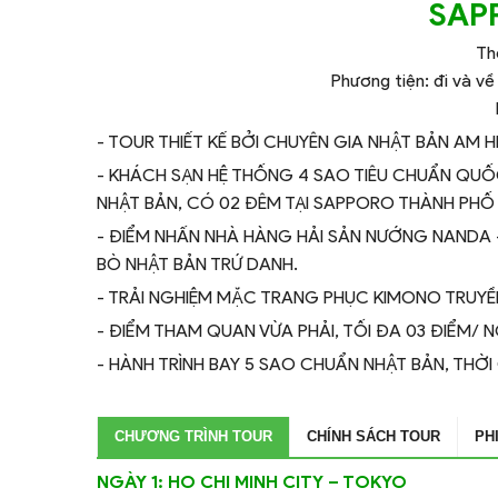
SAP
Th
Phương tiện: đi và v
- TOUR THIẾT KẾ BỞI CHUYÊN GIA NHẬT BẢN AM H
- KHÁCH SẠN HỆ THỐNG 4 SAO TIÊU CHUẨN QUỐ
NHẬT BẢN, CÓ 02 ĐÊM TẠI SAPPORO THÀNH PHỐ
- ĐIỂM NHẤN NHÀ HÀNG HẢI SẢN NƯỚNG NANDA - 
BÒ NHẬT BẢN TRỨ DANH.
- TRẢI NGHIỆM MẶC TRANG PHỤC KIMONO TRUY
- ĐIỂM THAM QUAN VỪA PHẢI, TỐI ĐA 03 ĐIỂM/ N
- HÀNH TRÌNH BAY 5 SAO CHUẨN NHẬT BẢN, THỜI
CHƯƠNG TRÌNH TOUR
CHÍNH SÁCH TOUR
PH
NGÀY 1: HO CHI MINH CITY – TOKYO