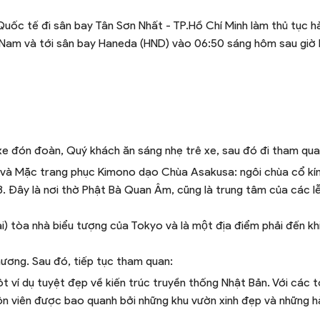
uốc tế đi sân bay Tân Sơn Nhất - TP.Hồ Chí Minh làm thủ tục h
ệt Nam và tới sân bay Haneda (HND) vào 06:50 sáng hôm sau giờ
xe đón đoàn, Quý khách ăn sáng nhẹ trê xe, sau đó đi tham qua
 và Mặc trang phục Kimono dạo Chùa Asakusa: ngôi chùa cổ kính
. Đây là nơi thờ Phật Bà Quan Âm, cũng là trung tâm của các lễ
) tòa nhà biểu tượng của Tokyo và là một địa điểm phải đến kh
hương. Sau đó, tiếp tục tham quan:
một ví dụ tuyệt đẹp về kiến trúc truyền thống Nhật Bản. Với các 
n viên được bao quanh bởi những khu vườn xinh đẹp và những 