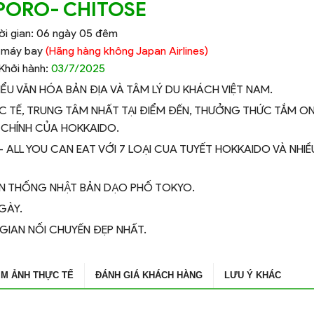
PORO- CHITOSE
ời gian: 06 ngày 05 đêm
ề máy bay
(Hãng hàng không Japan Airlines)
Khởi hành:
03/7/2025
IỂU VĂN HÓA BẢN ĐỊA VÀ TÂM LÝ DU KHÁCH VIỆT NAM.
C TẾ, TRUNG TÂM NHẤT TẠI ĐIỂM ĐẾN, THƯỞNG THỨC TẮM O
 CHÍNH CỦA HOKKAIDO.
ALL YOU CAN EAT VỚI 7 LOẠI CUA TUYẾT HOKKAIDO VÀ NHIỀ
ỀN THỐNG NHẬT BẢN DẠO PHỐ TOKYO.
GÀY.
 GIAN NỐI CHUYẾN ĐẸP NHẤT.
IM ẢNH THỰC TẾ
ĐÁNH GIÁ KHÁCH HÀNG
LƯU Ý KHÁC