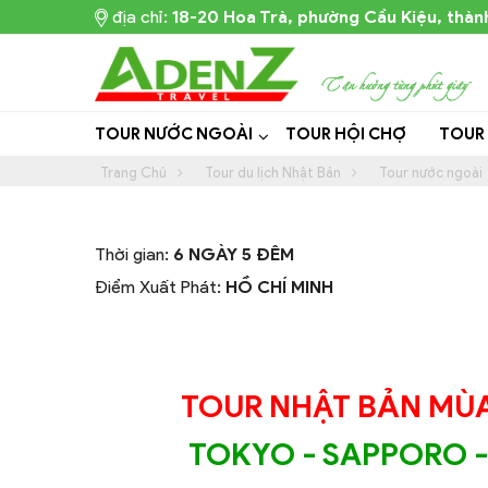
địa chỉ:
18-20 Hoa Trà, phường Cầu Kiệu, thàn
TOUR NƯỚC NGOÀI
TOUR HỘI CHỢ
TOUR
Trang Chủ
Tour du lịch Nhật Bản
Tour nước ngoài
Thời gian:
6 NGÀY 5 ĐÊM
Điểm Xuất Phát:
HỒ CHÍ MINH
TOUR NHẬT BẢN MÙA
TOKYO - SAPPORO 