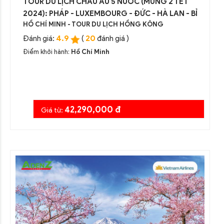
TOUR DU LỊCH CHÂU ÂU 5 NƯỚC (MÙNG 2 TẾT
2024): PHÁP - LUXEMBOURG - ĐỨC - HÀ LAN - BỈ
HỒ CHÍ MINH - TOUR DU LỊCH HỒNG KÔNG
4.9
20
Đánh giá:
(
đánh giá )
Điểm khởi hành:
Hồ Chí Minh
42,290,000 đ
Giá từ: