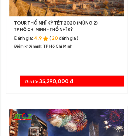
TOUR THỔ NHĨ KỲ TẾT 2020 (MÙNG 2)
TP HỒ CHÍ MINH - THỔ NHĨ KỲ
4.9
20
Đánh giá:
(
đánh giá )
Điểm khởi hành:
TP Hồ Chí Minh
35,290,000 đ
Giá từ: