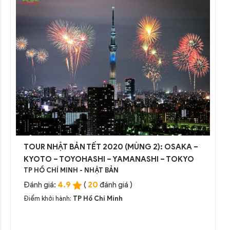
TOUR NHẬT BẢN TẾT 2020 (MÙNG 2): OSAKA –
KYOTO – TOYOHASHI – YAMANASHI – TOKYO
TP HỒ CHÍ MINH - NHẬT BẢN
4.9
20
Đánh giá:
(
đánh giá )
Điểm khởi hành:
TP Hồ Chí Minh