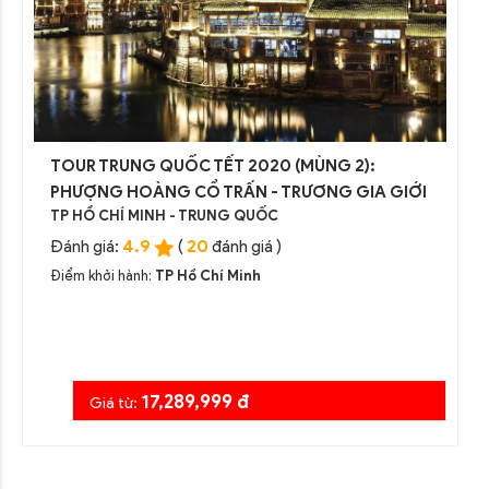
TOUR TRUNG QUỐC TẾT 2020 (MÙNG 2):
PHƯỢNG HOÀNG CỔ TRẤN - TRƯƠNG GIA GIỚI
TP HỒ CHÍ MINH - TRUNG QUỐC
4.9
20
Đánh giá:
(
đánh giá )
Điểm khởi hành:
TP Hồ Chí Minh
17,289,999 đ
Giá từ: