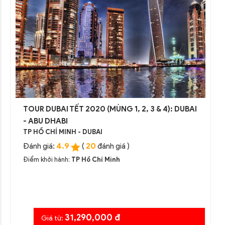
TOUR DUBAI TẾT 2020 (MÙNG 1, 2, 3 & 4): DUBAI
- ABU DHABI
TP HỒ CHÍ MINH - DUBAI
4.9
20
Đánh giá:
(
đánh giá )
Điểm khởi hành:
TP Hồ Chí Minh
31,290,000 đ
Giá từ: