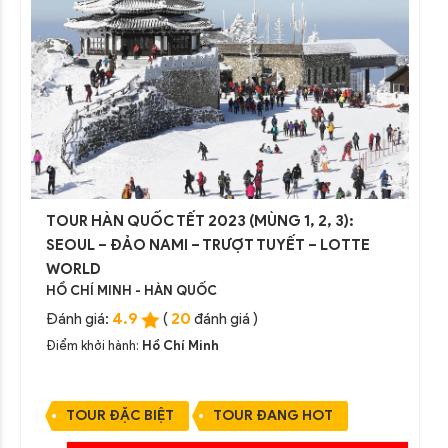
TOUR HÀN QUỐC TẾT 2023 (MÙNG 1, 2, 3):
SEOUL – ĐẢO NAMI – TRƯỢT TUYẾT – LOTTE
WORLD
HỒ CHÍ MINH - HÀN QUỐC
4.9
20
Đánh giá:
(
đánh giá )
Điểm khởi hành:
Hồ Chí Minh
TOUR ĐẶC BIỆT
TOUR ĐANG HOT