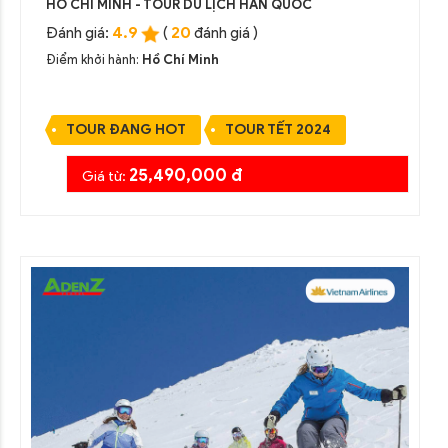
HỒ CHÍ MINH - TOUR DU LỊCH HÀN QUỐC
4.9
20
Đánh giá:
(
đánh giá )
Điểm khởi hành:
Hồ Chí Minh
TOUR ĐANG HOT
TOUR TẾT 2024
25,490,000 đ
Giá từ: