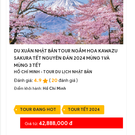
DU XUÂN NHẬT BẢN TOUR NGẮM HOA KAWAZU
SAKURA TẾT NGUYÊN ĐÁN 2024 MÙNG 1 VÀ
MÙNG 3 TẾT
HỒ CHÍ MINH - TOUR DU LỊCH NHẬT BẢN
4.9
20
Đánh giá:
(
đánh giá )
Điểm khởi hành:
Hồ Chí Minh
TOUR ĐANG HOT
TOUR TẾT 2024
42,888,000 đ
Giá từ: