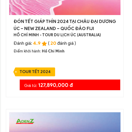
ĐÓN TẾT GIÁP THÌN 2024 TẠI CHÂU ĐẠI DƯƠNG
ÚC – NEW ZEALAND – QUỐC ĐẢO FIJI
HỒ CHÍ MINH - TOUR DU LỊCH ÚC (AUSTRALIA)
4.9
20
Đánh giá:
(
đánh giá )
Điểm khởi hành:
Hồ Chí Minh
TOUR TẾT 2024
127,890,000 đ
Giá từ: