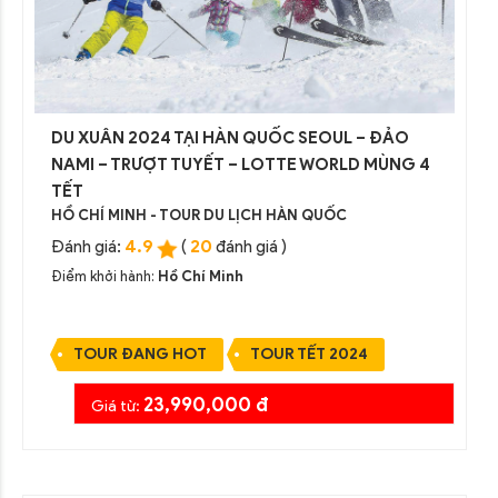
DU XUÂN 2024 TẠI HÀN QUỐC SEOUL – ĐẢO
NAMI – TRƯỢT TUYẾT – LOTTE WORLD MÙNG 4
TẾT
HỒ CHÍ MINH - TOUR DU LỊCH HÀN QUỐC
4.9
20
Đánh giá:
(
đánh giá )
Điểm khởi hành:
Hồ Chí Minh
TOUR ĐANG HOT
TOUR TẾT 2024
23,990,000 đ
Giá từ: