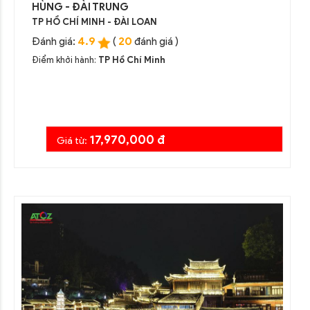
HÙNG - ĐÀI TRUNG
TP HỒ CHÍ MINH - ĐÀI LOAN
4.9
20
Đánh giá:
(
đánh giá )
Điểm khởi hành:
TP Hồ Chí Minh
17,970,000 đ
Giá từ: