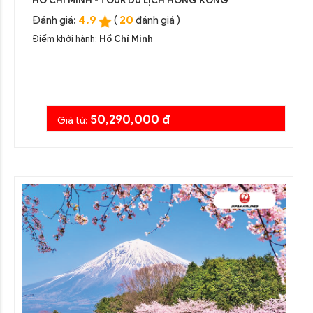
HỒ CHÍ MINH - TOUR DU LỊCH HỒNG KÔNG
4.9
20
Đánh giá:
(
đánh giá )
Điểm khởi hành:
Hồ Chí Minh
50,290,000 đ
Giá từ: