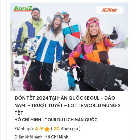
ĐÓN TẾT 2024 TẠI HÀN QUỐC SEOUL – ĐẢO
NAMI – TRƯỢT TUYẾT – LOTTE WORLD MÙNG 2
TẾT
HỒ CHÍ MINH - TOUR DU LỊCH HÀN QUỐC
4.9
20
Đánh giá:
(
đánh giá )
Điểm khởi hành:
Hồ Chí Minh