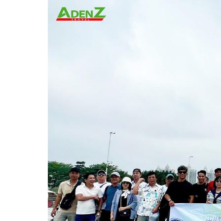
Ăn: Sáng/-/Tối
07:00
Dùng bữa sáng tại khách sạn.
09:00
Xe đưa đoàn đến Hội chợ làm việc cả ngày.
12:00
Quý khách TỰ TÚC dùng bữa trưa tại khu vực 
việc trong hội chợ.
17:30
Xe đón đoàn tại Hội chợ, di chuyển đi ăn tối
Tự do chương trình vui chơi, tham quan về
Khám phá các khu phố ăn nhậu về đêm.
Phố đi bộ Thượng Hạ Cửu:
trên 300 cửa hàng
tiếng nhất của Quảng Châu.
Show xiếc tạp kỹ quốc tế Trường Long:
chương t