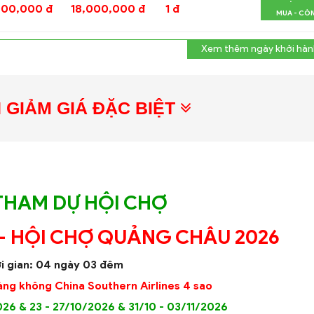
000,000 đ
18,000,000 đ
1 đ
MUA - CÒ
Xem thêm ngày khởi hàn
N GIẢM GIÁ ĐẶC BIỆT
THAM DỰ HỘI CHỢ
 - HỘI CHỢ QUẢNG CHÂU 2026
i gian: 04 ngày 03 đêm
àng không China Southern Airlines 4 sao
026 & 23 - 27/10/2026 & 31/10 - 03/11/2026