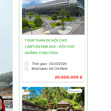
rình làm
TOUR THAM DỰ HỘI CHỢ
CANTON FAIR 200 - HỘI CHỢ
QUẢNG CHÂU 2026
n nổi
Thời gian: 15/10/2026
Khởi hành: Hồ Chí Minh
20,000,000 đ