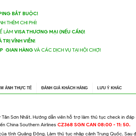
ING BẮT BUỘC!
H THÊM CHI PHÍ!
Ể LÀM
VISA THƯƠNG MẠI (NẾU CẦN)!
TRỊ VĨNH VIỄN!
UP GIAN HÀNG
VÀ CÁC DỊCH VỤ TẠI HỘI CHỢ!
IM ẢNH THỰC TẾ
ĐÁNH GIÁ KHÁCH HÀNG
LƯU Ý KHÁC
ÂU
 Tân Sơn Nhất. Hướng dẫn viên hỗ trợ làm thủ tục check in đáp
ến China Southern Airlines
CZ368 SGN CAN 08:00 - 11: 50.
của tỉnh Quảng Đông. Làm thủ tục nhập cảnh Trung Quốc. Sau 