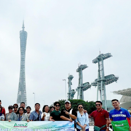
ẩm thực trong hội chợ. Buổi chiều quý khách tiếp tục chương t
 tại nhà hàng. Nghỉ đêm tại Quảng Châu.
 đêm tại Quảng Châu.
 thời trang, mỹ phẩm, vật dụng gia đình và những nhà hàng ngo
rình nghệ thuật đẳng cấp quốc tế đủ sức chinh phục bất cứ ai.