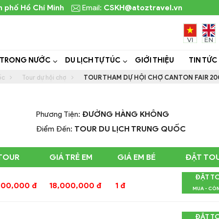
h phố Hồ Chí Minh
Email:
CSKH@atoztravel.vn
 TRONG NƯỚC
DU LỊCH TỰ TÚC
GIỚI THIỆU
TIN TỨC
ốc
Tour dự hội chợ
TOUR THAM DỰ HỘI CHỢ CANTON FAIR 20
Phương Tiện:
ĐƯỜNG HÀNG KHÔNG
Điểm Đến:
TOUR DU LỊCH TRUNG QUỐC
 TOUR
GIÁ TRẺ EM
GIÁ EM BÉ
ĐẶT TO
ĐẶT T
000,000 đ
18,000,000 đ
1 đ
MUA - CÒ
ĐẶT T