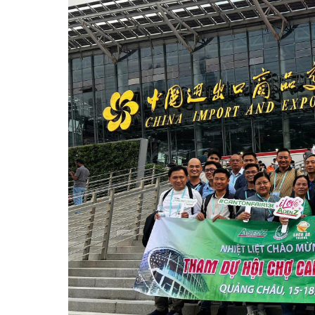
12:00
Quý khách TỰ TÚC dùng bữa trưa tại khu vực 
việc trong hội chợ.
18:00
Xe đón đoàn tại Hội chợ, di chuyển đi ăn tối
Tự do chương trình vui chơi, tham quan về đêm tại
Du thuyền ngắm cảnh sông Châu Giang về
kế ánh sáng có chủ đích để hớp hồn du khách
Lên đỉnh tháp Canton ngắm toàn cảnh Quả
toàn thành phố đầy màu sắc vào ban đêm.