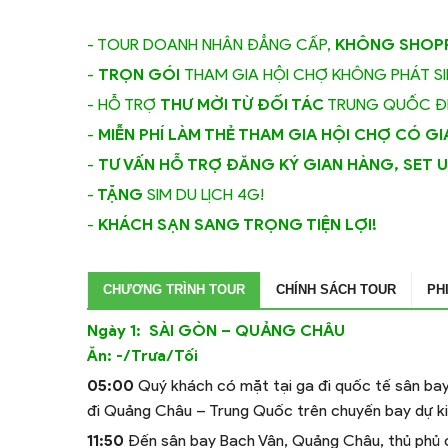
- TOUR DOANH NHÂN ĐẲNG CẤP,
KHÔNG SHOPP
-
TRỌN GÓI
THAM GIA HỘI CHỢ KHÔNG PHÁT SIN
- HỖ TRỢ
THƯ MỜI TỪ ĐỐI TÁC
TRUNG QUỐC Đ
-
MIỄN PHÍ LÀM THẺ THAM GIA HỘI CHỢ CÓ GIÁ 
-
TƯ VẤN HỖ TRỢ ĐĂNG KÝ GIAN HÀNG, SET 
-
TẶNG
SIM DU LỊCH 4G!
-
KHÁCH SẠN SANG TRỌNG TIỆN LỢI!
CHƯƠNG TRÌNH TOUR
CHÍNH SÁCH TOUR
PH
Ngày 1: SÀI GÒN – QUẢNG CH
Ăn: -/Trưa/Tối
05:00
Quý khách có mặt tại ga đi quốc tế sân bay
đi Quảng Châu – Trung Quốc trên chuyến bay dự ki
11:50
Đến sân bay Bạch Vân, Quảng Châu, thủ phủ 