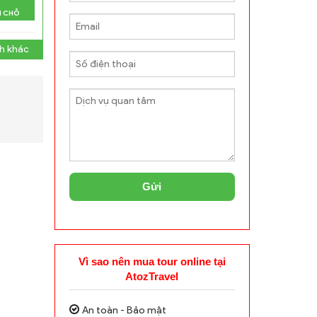
N CHỖ
h khác
Gửi
Vì sao nên mua tour online tại
AtozTravel
An toàn - Bảo mật