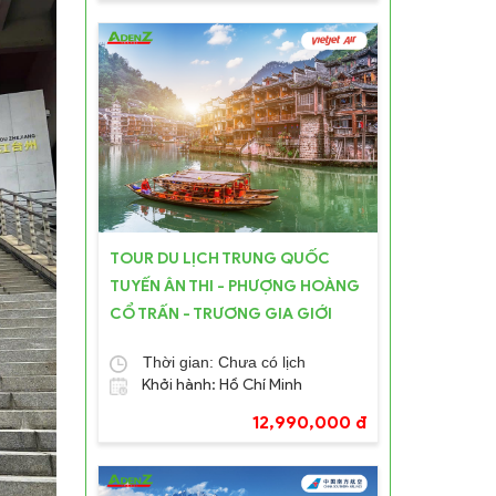
rình làm
ợc thiết
ung cảnh
TOUR DU LỊCH TRUNG QUỐC
TUYẾN ÂN THI - PHƯỢNG HOÀNG
CỔ TRẤN - TRƯƠNG GIA GIỚI
Thời gian: Chưa có lịch
Khởi hành: Hồ Chí Minh
12,990,000 đ