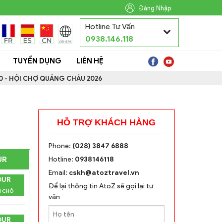
Đăng Nhập
Hotline Tư Vấn
0938.146.118
TUYỂN DỤNG
LIÊN HỆ
0 - HỘI CHỢ QUẢNG CHÂU 2026
HỖ TRỢ KHÁCH HÀNG
Phone:
(028) 3847 6888
UR
Hotline:
0938146118
Email:
cskh@atoztravel.vn
OUR
Để lại thông tin AtoZ sẽ gọi lại tư
N CHỖ
vấn
OUR