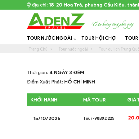
địa chỉ:
18-20 Hoa Trà, phường Cầu Kiệu, thàn
TOUR NƯỚC NGOÀI
TOUR HỘI CHỢ
TOUR
Trang Chủ
Tour nước ngoài
Tour du lịch Trung Qu
Thời gian:
4 NGÀY 3 ĐÊM
Điểm Xuất Phát:
HỒ CHÍ MINH
KHỞI HÀNH
MÃ TOUR
GIÁ
20,
15/10/2026
Tour-98BXD225