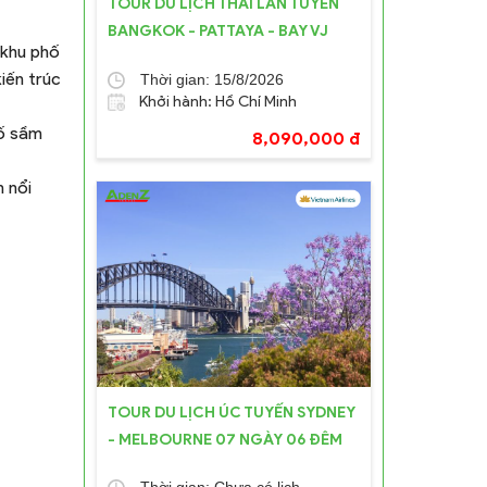
TOUR DU LỊCH THÁI LAN TUYẾN
BANGKOK - PATTAYA - BAY VJ
 khu phố
iến trúc
Thời gian: 15/8/2026
Khởi hành: Hồ Chí Minh
hố sầm
8,090,000 đ
 nổi
TOUR DU LỊCH ÚC TUYẾN SYDNEY
- MELBOURNE 07 NGÀY 06 ĐÊM
Thời gian: Chưa có lịch