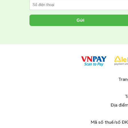
Gửi
Tran
T
Địa điểm
Mã số thuế/số Đ