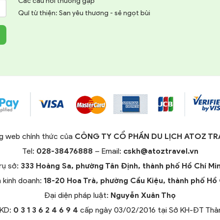
Các câu hỏi thường gặp
Quĩ từ thiện: San yêu thương - sẻ ngọt bùi
g web chính thức của
CÔNG TY CỔ PHẦN DU LỊCH ATOZ TR
Tel:
028-38476888
– Email:
cskh@atoztravel.vn
rụ sở:
333 Hoàng Sa, phường Tân Định, thành phố Hồ Chí Mi
 kinh doanh:
18-20 Hoa Trà, phường Cầu Kiệu, thành phố Hồ 
Đại diện pháp luật:
Nguyễn Xuân Thọ
KKD:
0 3 1 3 6 2 4 6 9 4
cấp ngày 03/02/2016 tại Sở KH-ĐT Thàn