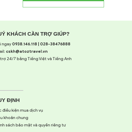
UÝ KHÁCH CẦN TRỢ GIÚP?
i ngay
0938.146.118 | 028-38476888
il:
cskh@atoztravel.vn
trợ 24/7 bằng Tiếng Việt và Tiếng Anh
UY ĐỊNH
 điều kiện mua dịch vụ
ều khoản chung
nh sách bảo mật và quyền riêng tư