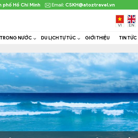
h phố Hồ Chí Minh
Email:
CSKH@atoztravel.vn
 TRONG NƯỚC
DU LỊCH TỰ TÚC
GIỚI THIỆU
TIN TỨC