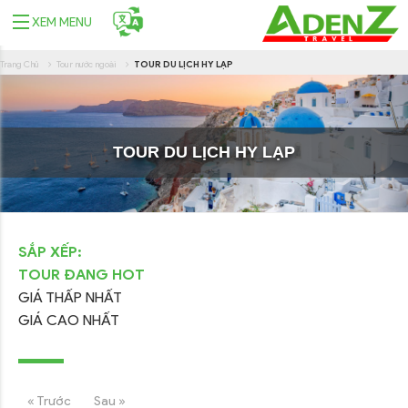
XEM MENU
Trang Chủ
Tour nước ngoài
TOUR DU LỊCH HY LẠP
TOUR DU LỊCH HY LẠP
SẮP XẾP:
TOUR ĐANG HOT
GIÁ THẤP NHẤT
GIÁ CAO NHẤT
« Trước
Sau »