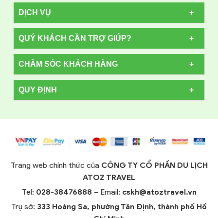
DỊCH VỤ
QUÝ KHÁCH CẦN TRỢ GIÚP?
CHĂM SÓC KHÁCH HÀNG
QUY ĐỊNH
Trang web chính thức của
CÔNG TY CỔ PHẦN DU LỊCH
ATOZ TRAVEL
Tel:
028-38476888
– Email:
cskh@atoztravel.vn
Trụ sở:
333 Hoàng Sa, phường Tân Định, thành phố Hồ