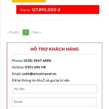
127,890,000 đ
Giá từ:
« Trước
1
Sau »
HỖ TRỢ KHÁCH HÀNG
Phone:
(028) 3847 6888
Hotline:
0901 496 118
Email:
cskh@atoztravel.vn
Để lại thông tin AtoZ sẽ gọi lại tư vấn