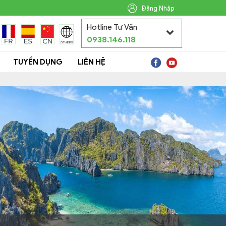
Đăng Nhập
Hotline Tư Vấn
0938.146.118
TUYỂN DỤNG
LIÊN HỆ