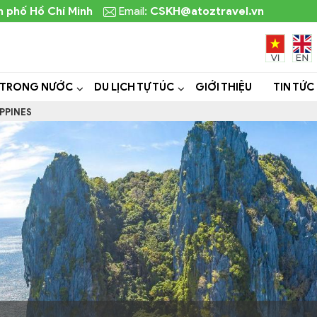
h phố Hồ Chí Minh
Email:
CSKH@atoztravel.vn
 TRONG NƯỚC
DU LỊCH TỰ TÚC
GIỚI THIỆU
TIN TỨC
IPPINES