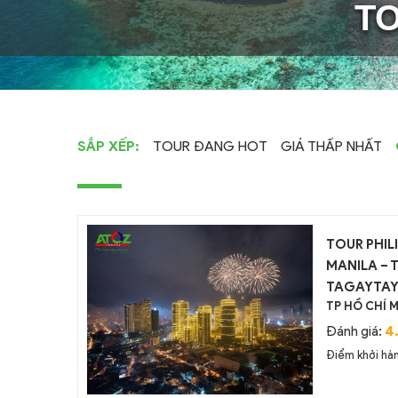
TO
SẮP XẾP:
TOUR ĐANG HOT
GIÁ THẤP NHẤT
TOUR PHILI
MANILA – 
TAGAYTA
TP HỒ CHÍ M
4
Đánh giá:
Điểm khởi hà