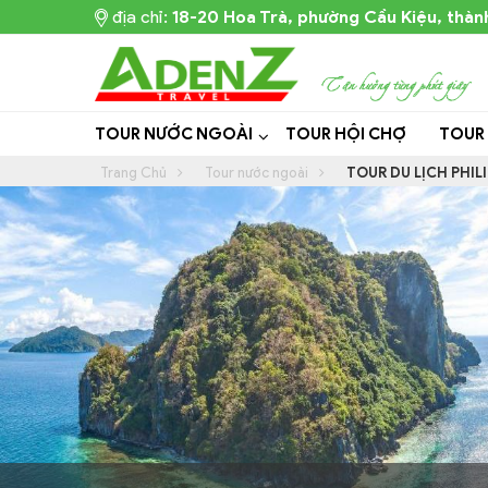
địa chỉ:
18-20 Hoa Trà, phường Cầu Kiệu, thàn
TOUR NƯỚC NGOÀI
TOUR HỘI CHỢ
TOUR
Trang Chủ
Tour nước ngoài
TOUR DU LỊCH PHIL