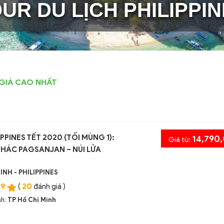
UR DU LỊCH PHILIPPI
GIÁ CAO NHẤT
PPINES TẾT 2020 (TỐI MÙNG 1):
14,790
Giá từ:
THÁC PAGSANJAN – NÚI LỬA
Y
INH - PHILIPPINES
.9
20
(
đánh giá )
nh:
TP Hồ Chí Minh