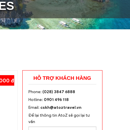
NES
HỖ TRỢ KHÁCH HÀNG
,000 đ
Phone:
(028) 3847 6888
Hotline:
0901 496 118
Email:
cskh@atoztravel.vn
Để lại thông tin AtoZ sẽ gọi lại tư
vấn