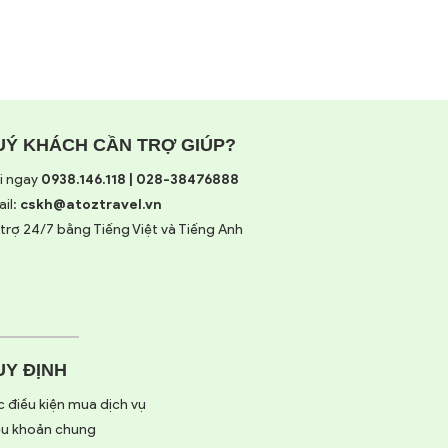
UÝ KHÁCH CẦN TRỢ GIÚP?
i ngay
0938.146.118 | 028-38476888
il:
cskh@atoztravel.vn
trợ 24/7 bằng Tiếng Việt và Tiếng Anh
UY ĐỊNH
 điều kiện mua dịch vụ
ều khoản chung